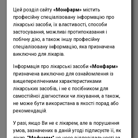
Цей розділ сайту
«Монфарм»
містить
професійну спеціалізовану інформацію про
лікарські засоби, їх властивості, способи
застосування, можливі протипоказання і
побічну дію, а також іншу професійну
спеціалізовану інформацію, яка призначена
виключно для лікарів.
Інформація про лікарські засоби
«Монфарм»
призначена виключно для ознайомлення із
вищепереліченими характеристиками
лікарських засобів, і не є посібником для
самостійної діагностики чи лікування, а також,
не може бути використана в якості порад або
ФОРМА ВИПУСКУ
рекомендацій.
ТАБЛЕТКИ
У разі, якщо Ви не є лікарем, але в порушення
ДІТЯМ
умов, зазначених в даній угоді підписуєте її, як
ВІД 8 РОКІВ
лікар,
"Мофнарм"
не несе відповідальності за