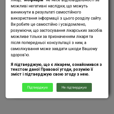
можливі негативні наслідки, що можуть
ВАГІТНИМ
ПРОТИПОКАЗАНИЙ
виникнути в результаті самостійного
використання інформації з цього розділу сайту.
ГОДУЮЧИМ
Ви робите це самостійно і усвідомлено,
ПРОТИПОКАЗАНИЙ
розуміючи, що застосування лікарських засобів
можливе тільки за призначенням лікаря та
ВОДІЯМ
ПРОТИПОКАЗАНИЙ
після попередньої консультації з ним, а
самолікування може завдати шкоди Вашому
ТЕМПЕРАТУРА
здоров'ю.
ЗБЕРІГАННЯ
ДО 25 °C
Я підтверджую, що є лікарем, ознайомився з
текстом даної Правової угоди, розумію її
зміст і підтверджую свою згоду з нею.
ІНСТРУКЦІЯ
Підтверджую
Не підтверджую