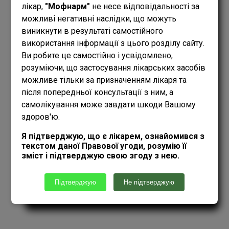
лікар,
"Мофнарм"
не несе відповідальності за
ВАГІТНИМ
можливі негативні наслідки, що можуть
НЕ
виникнути в результаті самостійного
ЗАСТОСОВУЮТЬ
використання інформації з цього розділу сайту.
ГОДУЮЧИМ
Ви робите це самостійно і усвідомлено,
НЕ
розуміючи, що застосування лікарських засобів
ЗАСТОСОВУЮТЬ
можливе тільки за призначенням лікаря та
ВОДІЯМ
після попередньої консультації з ним, а
ВІДСУТНЯ
самолікування може завдати шкоди Вашому
ІНФОРМАЦІЯ
здоров'ю.
ТЕМПЕРАТУРА
ЗБЕРІГАННЯ
Я підтверджую, що є лікарем, ознайомився з
ДО 25 °C
текстом даної Правової угоди, розумію її
зміст і підтверджую свою згоду з нею.
ІНСТРУКЦІЯ
Підтверджую
Не підтверджую