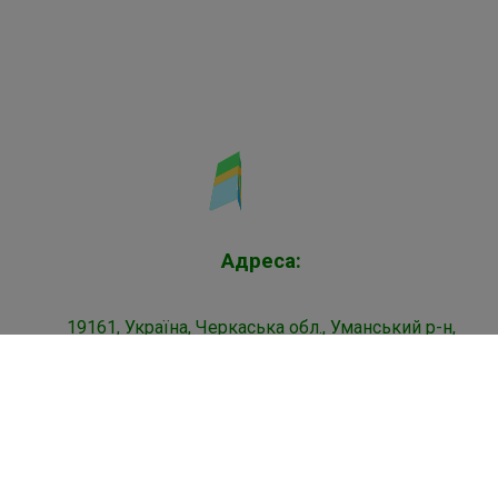
Адреса:
19161, Україна, Черкаська обл.,
Уманський р-н,
с. Аврамівка, вул. Заводська 8
НАПИСАТИ НАМ