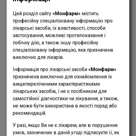
Цей розділ сайту
«Монфарм»
містить
професійну спеціалізовану інформацію про
лікарські засоби, їх властивості, способи
застосування, можливі протипоказання і
побічну дію, а також іншу професійну
спеціалізовану інформацію, яка призначена
виключно для лікарів.
Інформація про лікарські засоби
«Монфарм»
призначена виключно для ознайомлення із
вищепереліченими характеристиками
лікарських засобів, і не є посібником для
самостійної діагностики чи лікування, а також,
не може бути використана в якості порад або
ФОРМА ВИПУСКУ
рекомендацій.
ТАБЛЕТКИ
У разі, якщо Ви не є лікарем, але в порушення
ДІТЯМ
умов, зазначених в даній угоді підписуєте її, як
ВІД 3 РОКІВ